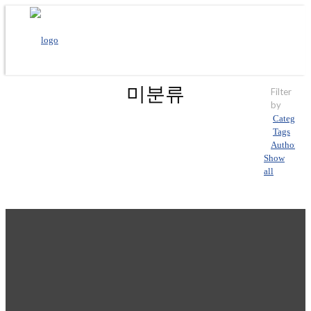
미분류
Filter
by
Categorie
Tags
Authors
Show
all
안녕하세요!
워드프레스에 오신 것을 환영합니다. 이것은 첫번째 글입니다. 이 글
을 고치거나 지운 후에 블로깅을 시작하세요!
Do you like it?
0