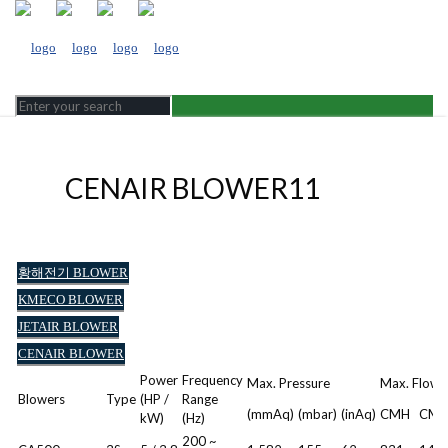
CENAIR BLOWER11
황해전기 BLOWER
KMECO BLOWER
JETAIR BLOWER
CENAIR BLOWER
Power
Frequency
Max. Pressure
Max. Flow
Blowers
Type
(HP /
Range
(mmAq)
(mbar)
(inAq)
CMH
CM
kW)
(Hz)
200 ~