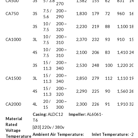
CA500
3S
5 / 3.8
1,582
155
62
831
14
270
7.5 /
200 ~
CA750
3S
1,830
179
72
960
16
5.6
290
10 /
200 ~
3S
2,230
219
88
1,100
18
7.5
320
10 /
200 ~
CA1000
3L
2,370
232
93
910
15
7.5
310
10 /
200 ~
4S
2,100
206
83
1,410
24
7.5
310
15 /
200 ~
3S
2,530
248
100
1,220
20
11.3
340
15 /
200 ~
CA1500
3L
2,850
279
112
1,110
19
11.3
340
15 /
200 ~
4S
2,290
225
90
1,560
26
11.3
320
20 /
200 ~
CA2000
4L
2,300
226
91
1,910
32
15
300
Casing:
ALDC12
Impeller:
AL6061-
Material
T6
Rated
[Ø3] 220v / 380v
Voltage
Ambient Air Temperature:
Inlet Temperature:
-20
Temperature