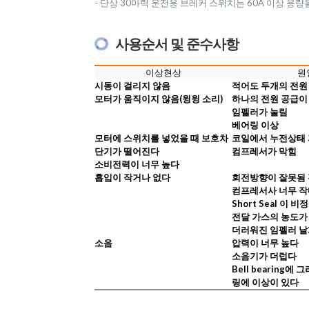
- 단상 30마력 운전용 브레커 스위치는 60A 이상 용량
사용순서 및 준수사항
이상현상
원
시동이 걸리지 않음
적어도 두개의 전원
모터가 움직이지 않음(윙윙 소리)
하나의 전원 공급이
임펠러가 눌림
베어링 이상
모터에 스위치를 넣었을 때 보호차
코일에서 누전상태
단기가 떨어진다
컴프레서가 막힘
소비전력이 너무 높다
흡입이 작거나 없다
회전방향이 잘못됨
컴프레서사 너무 작
Short Seal 이 
전달 가스의 농도가
더러워진 임펠러 날
소음
압력이 너무 높다
소음기가 더럽다
Bell bearing
링에 이상이 있다