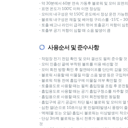
- 약 30분에서 60분 연속 가동후 블로워 및 모터 표면
- 표면 온도가 100℃ 이하 이면 정상임
- 모터의 내구성은 약 150℃ 온도에서 정상 운전 가능
- 블로워 내구성은 재질 및 베어링 구리스를 -15℃ ~ 
- 토출 배고나 라인이 급격히 꺾여 토출공기 저항이 심
- 토출부 공기 저항이 심할 때 소음 발생이 큼
사용순서 및 준수사항
- 작업장 전기 전압 확인 및 모터 결선도 필히 준수할 것
- 모터 인출선 끝에 부착된 볼트를 이용 배선할 것
- 모터 회전 방향 확인 후 절연테이프를 단단히 감을 것
- 블로워 사용할 때 이물질 마찰 소음 발생 등은 구입처
- 블로워 작동 전에 흡입구에 이물질 여부 확인할 것
- 토출용도로 사용할 때는 필히 흡입망을 조립 후 운전할
- 흡입용도로 사용할 때는 공기 흡입구청소를 자주할 
- 흡입용으로 사용할 때도 모터 회전방향은 동일함
- 흡입구에 공기 공급이 차단 될시 블로워 및 모터의 열
- 심한 열(손으로 10초이상 못 만질때)발생시 풍량이 
- 액체(물 또는 오일) 흡입시 블로워는 이상발생이 적
- 단상 3마력 블로워는 동시 전류가 블로워의 특정상 4
것