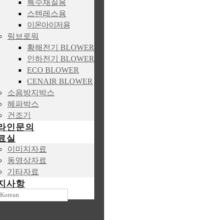
특수재질용
스텐레스용
이온아이저용
링브로워
황해전기 BLOWER
인하전기 BLOWER
ECO BLOWER
CENAIR BLOWER
소음방지박스
헤파박스
건조기
라인문의
료실
이미지자료
동영상자료
기타자료
지사항
Korean