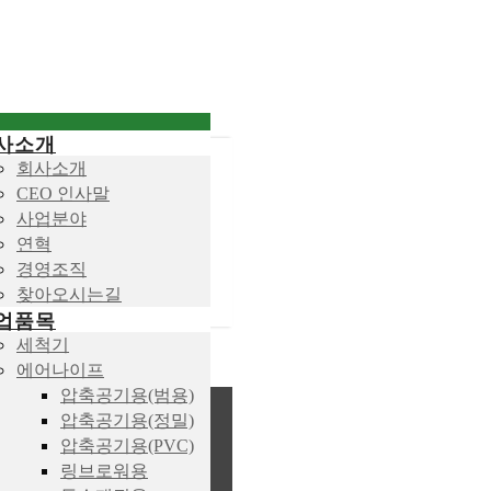
사소개
회사소개
CEO 인사말
사업분야
연혁
경영조직
찾아오시는길
업품목
세척기
에어나이프
압축공기용(범용)
압축공기용(정밀)
압축공기용(PVC)
링브로워용