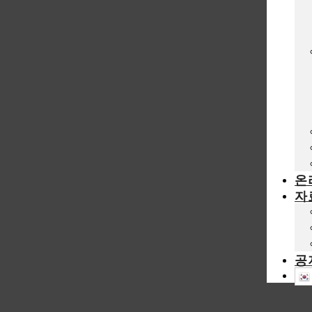
온
자
공