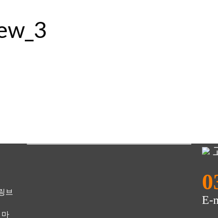
ew_3
0
 링브
E-
 마