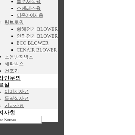
특수재질용
스텐레스용
이온아이저용
링브로워
황해전기 BLOWER
인하전기 BLOWER
ECO BLOWER
CENAIR BLOWER
소음방지박스
헤파박스
건조기
라인문의
료실
이미지자료
동영상자료
기타자료
지사항
Korean