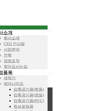
사소개
회사소개
CEO 인사말
사업분야
연혁
경영조직
찾아오시는길
업품목
세척기
에어나이프
압축공기용(범용)
압축공기용(정밀)
압축공기용(PVC)
링브로워용