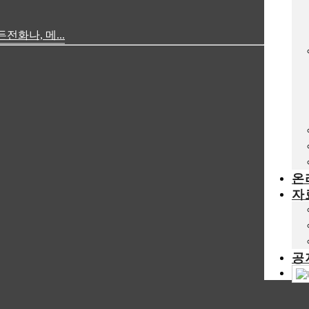
화나, 메...
온
자
공