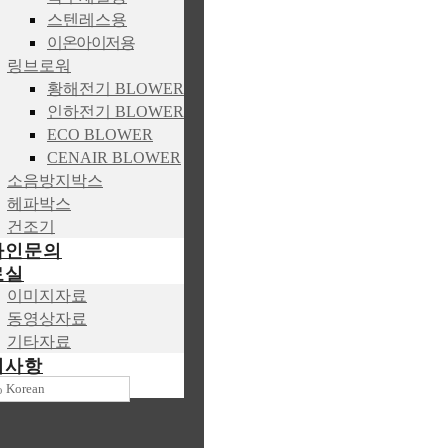
스텐레스용
이온아이저용
링브로워
황해전기 BLOWER
인하전기 BLOWER
ECO BLOWER
CENAIR BLOWER
소음방지박스
헤파박스
건조기
라인문의
료실
이미지자료
동영상자료
기타자료
지사항
Korean