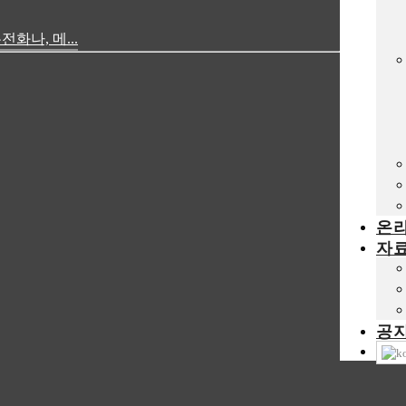
나, 메...
온
자
공