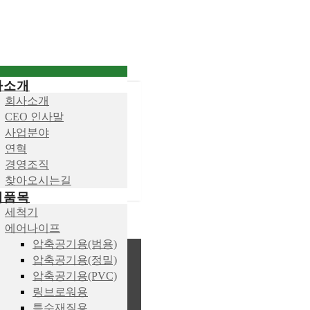
사소개
회사소개
CEO 인사말
사업분야
연혁
경영조직
찾아오시는길
업품목
세척기
에어나이프
압축공기용(범용)
압축공기용(정밀)
압축공기용(PVC)
링브로워용
특수재질용