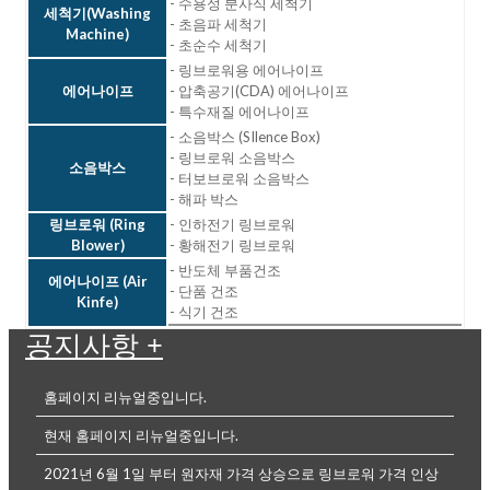
- 수용성 분사식 세척기
세척기(Washing
- 초음파 세척기
Machine)
- 초순수 세척기
- 링브로워용 에어나이프
에어나이프
- 압축공기(CDA) 에어나이프
- 특수재질 에어나이프
- 소음박스 (SIlence Box)
- 링브로워 소음박스
소음박스
- 터보브로워 소음박스
- 해파 박스
링브로워 (Ring
- 인하전기 링브로워
Blower)
- 황해전기 링브로워
- 반도체 부품건조
에어나이프 (Air
- 단품 건조
Kinfe)
- 식기 건조
공지사항
+
홈페이지 리뉴얼중입니다.
현재 홈페이지 리뉴얼중입니다.
2021년 6월 1일 부터 원자재 가격 상승으로 링브로워 가격 인상