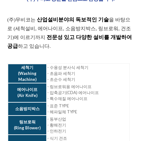
산업설비분야의 독보적인 기술
(주)무비코는
을 바탕으
로 (세척설비, 에어나이프, 소음방지박스, 링브로워, 건조
전문성 있고 다양한 설비를 개발하여
기)에 이르기까지
공급
하고 있습니다.
세척기
- 수용성 분사식 세척기
(Washing
- 초음파 세척기
Machine)
- 초순수 세척기
- 링브로워용 에어나이프
에어나이프
- 압축공기(CDA) 에어나이프
(Air Knife)
- 특수재질 에어나이프
- 표준 TYPE
소음방지박스
- 헤파일체 TYPE
- 동부산업
링브로워
- 황해전기
(Ring Blower)
- 인하전기
- 식기 건조