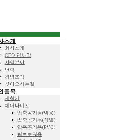
사소개
회사소개
CEO 인사말
사업분야
연혁
경영조직
찾아오시는길
업품목
세척기
에어나이프
압축공기용(범용)
압축공기용(정밀)
압축공기용(PVC)
링브로워용