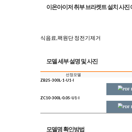
이온아이저 취부 브라켓트 설치 사진 
식음료,팩원단 정전기제거
모델 세부 설명 및 사진
선정모델
ZB25-300L-1-U1-I
PDF F
ZC10-300L-0.05-U1-I
PDF F
모델명 확인방법