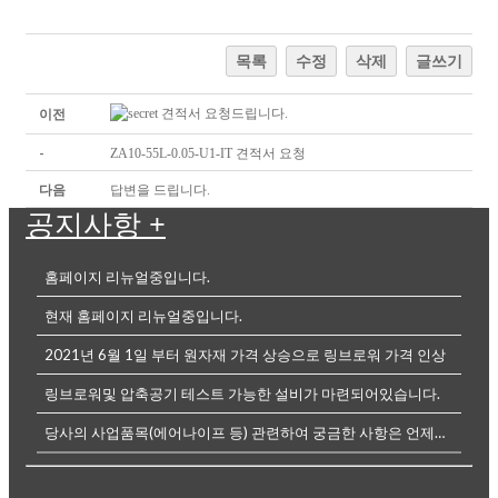
목록
수정
삭제
글쓰기
이전
견적서 요청드립니다.
-
ZA10-55L-0.05-U1-IT 견적서 요청
다음
답변을 드립니다.
공지사항
+
홈페이지 리뉴얼중입니다.
현재 홈페이지 리뉴얼중입니다.
2021년 6월 1일 부터 원자재 가격 상승으로 링브로워 가격 인상
링브로워및 압축공기 테스트 가능한 설비가 마련되어있습니다.
당사의 사업품목(에어나이프 등) 관련하여 궁금한 사항은 언제든전화나, 메...