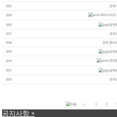
361
견적
359
에어나이프 
360
답변을
357
견적
356
견적 문의
358
답변을
354
견적문
355
답변을
353
견적
1
2
공지사항
+