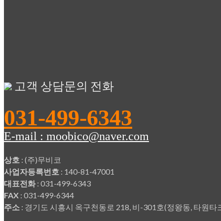
고객 상담문의 전화
031-499-6343
E-mail : moobico@naver.com
상호
: (주)무비코
사업자등록번호
: 140-81-47001
대표전화
: 031-499-6343
FAX
: 031-499-6344
주소
: 경기도 시흥시 옥구천동로 218, 비-301호(정왕동, 타