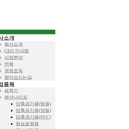
사소개
회사소개
CEO 인사말
사업분야
연혁
경영조직
찾아오시는길
업품목
세척기
에어나이프
압축공기용(범용)
압축공기용(정밀)
압축공기용(PVC)
링브로워용