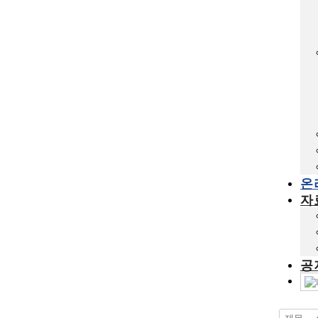
온
자
공