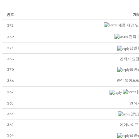
번호
제
372
제품 사양 및
369
견적 
371
답변을
368
견적서 요
370
답변을
366
견적 요청드
367
[
363
견적
365
답변
362
에어나이프
364
답변을