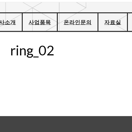
사소개
사업품목
온라인문의
자료실
ring_02