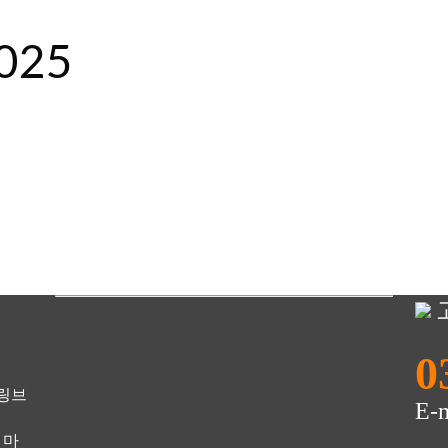
025
0
 링브
E-
 마