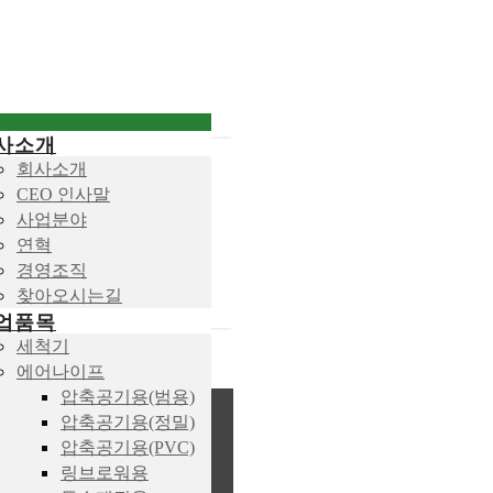
사소개
회사소개
CEO 인사말
사업분야
연혁
경영조직
찾아오시는길
업품목
세척기
에어나이프
압축공기용(범용)
압축공기용(정밀)
압축공기용(PVC)
링브로워용