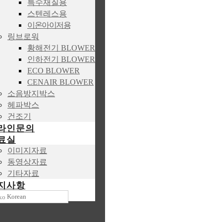
특수재질용
스텐레스용
이온아이저용
링브로워
황해전기 BLOWER
인하전기 BLOWER
ECO BLOWER
CENAIR BLOWER
소음방지박스
헤파박스
건조기
라인문의
료실
이미지자료
동영상자료
기타자료
지사항
Korean