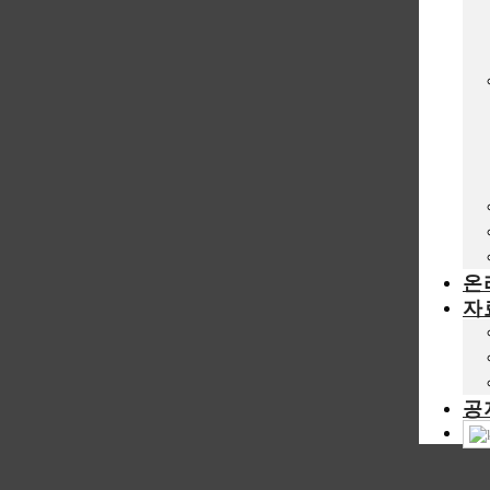
온
자
공