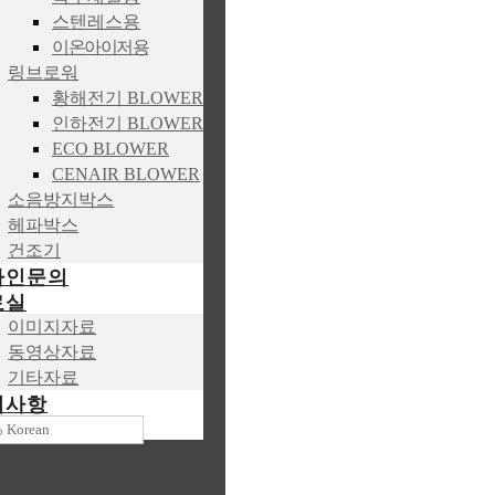
스텐레스용
이온아이저용
링브로워
황해전기 BLOWER
인하전기 BLOWER
ECO BLOWER
CENAIR BLOWER
소음방지박스
헤파박스
건조기
라인문의
료실
이미지자료
동영상자료
기타자료
지사항
Korean