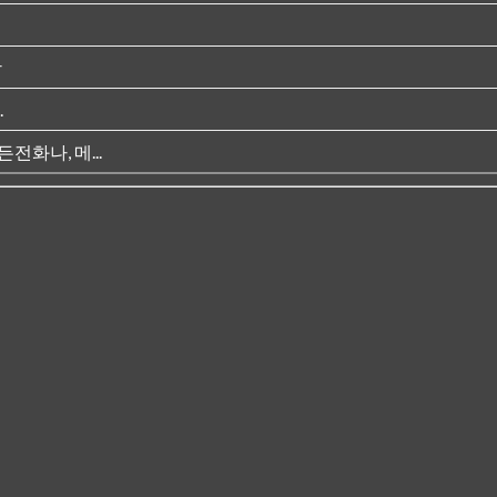
상
.
화나, 메...