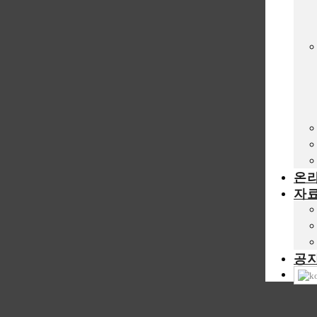
온
자
공