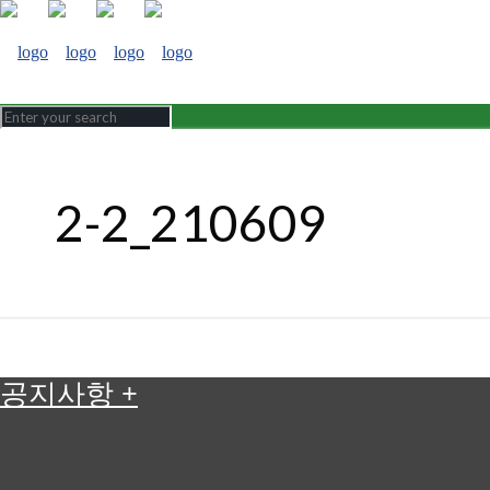
2-2_210609
공지사항
+