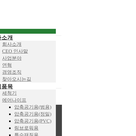
사소개
회사소개
CEO 인사말
사업분야
연혁
경영조직
찾아오시는길
업품목
세척기
에어나이프
압축공기용(범용)
압축공기용(정밀)
압축공기용(PVC)
링브로워용
특수재질용