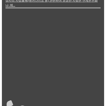
당사의 사업품목(에어나이프 등) 관련하여 궁금한 사항은 언제든전화
나, 메...