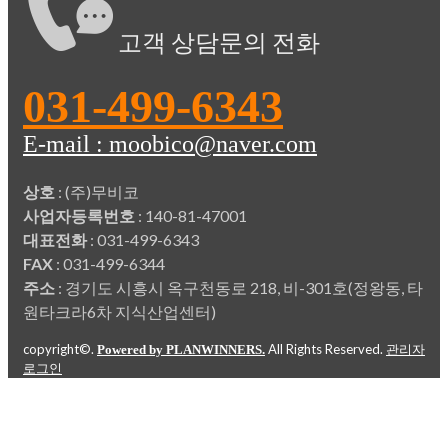
고객 상담문의 전화
031-499-6343
E-mail : moobico@naver.com
상호
: (주)무비코
사업자등록번호
: 140-81-47001
대표전화
: 031-499-6343
FAX
: 031-499-6344
주소
: 경기도 시흥시 옥구천동로 218, 비-301호(정왕동, 타
원타크라6차 지식산업센터)
copyright©.
All Rights Reserved.
Powered by PLANWINNERS.
관리자
로그인