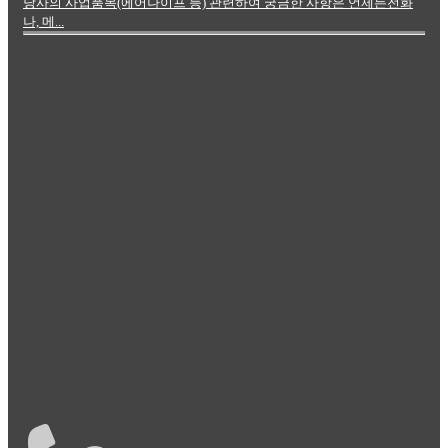
당사의 사업품목(에어나이프 등) 관련하여 궁금한 사항은 언제든전화
나, 메...