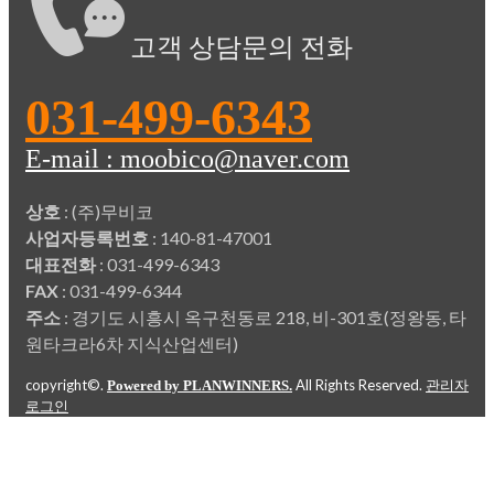
고객 상담문의 전화
031-499-6343
E-mail : moobico@naver.com
상호
: (주)무비코
사업자등록번호
: 140-81-47001
대표전화
: 031-499-6343
FAX
: 031-499-6344
주소
: 경기도 시흥시 옥구천동로 218, 비-301호(정왕동, 타
원타크라6차 지식산업센터)
copyright©.
All Rights Reserved.
Powered by PLANWINNERS.
관리자
로그인