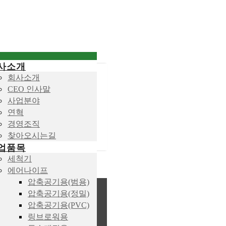
사소개
회사소개
CEO 인사말
사업분야
연혁
경영조직
찾아오시는길
업품목
세척기
에어나이프
압축공기용(범용)
압축공기용(정밀)
압축공기용(PVC)
링브로워용