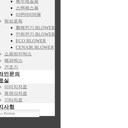
특수재질용
스텐레스용
이온아이저용
링브로워
황해전기 BLOWER
인하전기 BLOWER
ECO BLOWER
CENAIR BLOWER
소음방지박스
헤파박스
건조기
라인문의
료실
이미지자료
동영상자료
기타자료
지사항
Korean