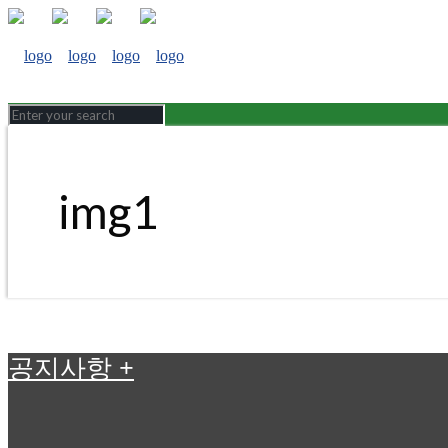
img1
공지사항
+