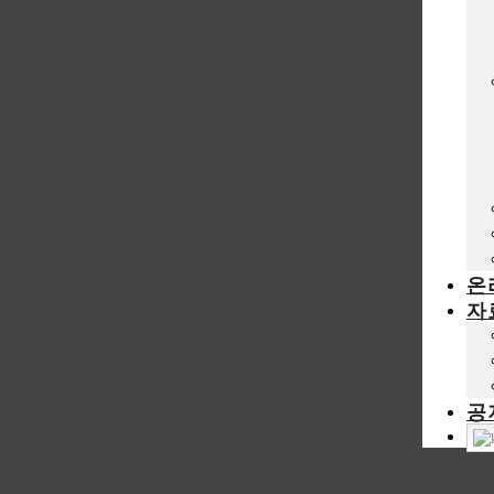
온
자
공